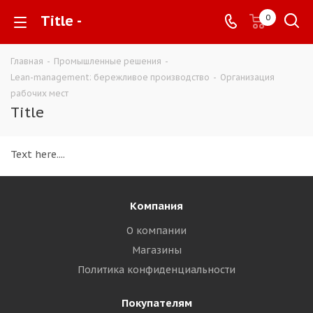
Title -
0
Главная
-
Промышленные решения
-
Lean-management: бережливое производство
-
Организация
рабочих мест
Title
Text here....
Компания
О компании
Магазины
Политика конфиденциальности
Покупателям