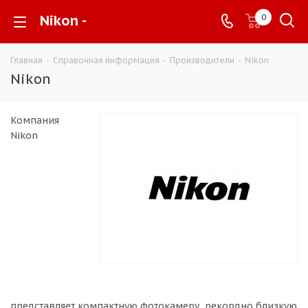
Nikon -
0
Главная
-
Справочная информация
-
Производители
-
Nikon
Nikon
Компания
Nikon
представляет компактную фотокамеру, рекордно близкую