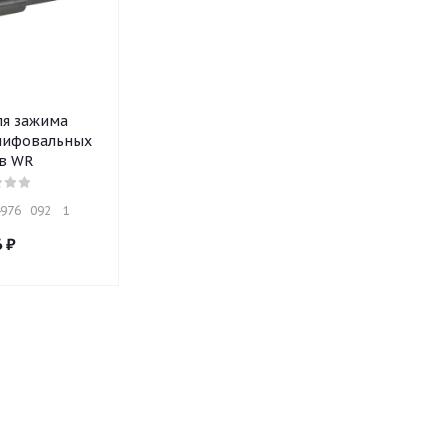
ля зажима
лифовальных
в WR
76   092    1
6
₽