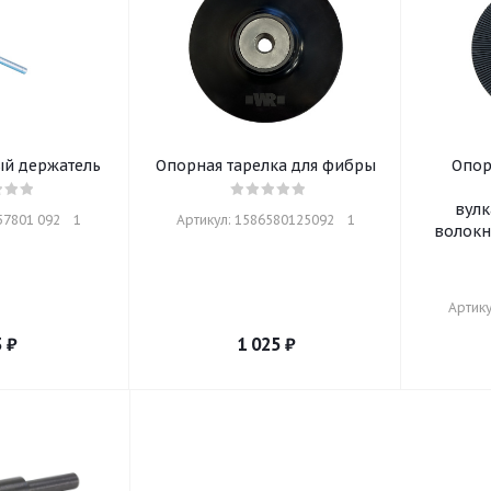
й держатель
Опорная тарелка для фибры
Опор
вул
7801 092    1
Артикул: 1586580125092    1
волокн
Артику
3
₽
1 025
₽