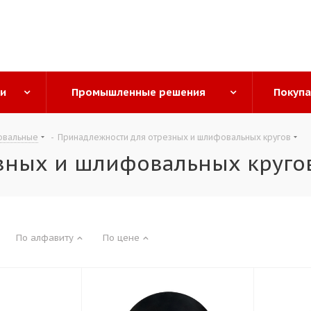
ги
Промышленные решения
Покуп
овальные
-
Принадлежности для отрезных и шлифовальных кругов
зных и шлифовальных круго
По алфавиту
По цене