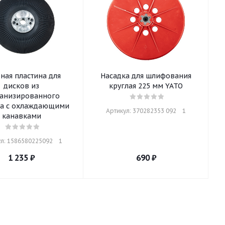
ная пластина для
Насадка для шлифования
дисков из
круглая 225 мм YATO
канизированного
а с охлаждающими
Артикул: 370282353 092    1
канавками
л: 1586580225092    1
1 235
₽
690
₽