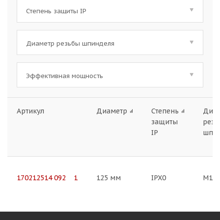
Степень защиты IP
Диаметр резьбы шпинделя
Эффективная мощность
Артикул
Диаметр
Степень
Диа
защиты
резь
IP
шпи
170212514 092 1
125 мм
IPX0
M14